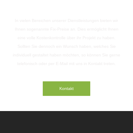
Projekt mit uns?
In vielen Bereichen unserer Dienstleistungen bieten wir
Ihnen sogenannte Fix-Preise an. Dies ermöglicht Ihnen
eine volle Kostenkontrolle über ihr Projekt zu haben.
Sollten Sie dennoch ein Wunsch haben, welches Sie
individuell gestaltet haben möchten, so können Sie gerne
telefonisch oder per E-Mail mit uns in Kontakt treten.
Kontakt