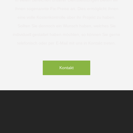
Ihnen sogenannte Fix-Preise an. Dies ermöglicht Ihnen
eine volle Kostenkontrolle über ihr Projekt zu haben.
Sollten Sie dennoch ein Wunsch haben, welches Sie
individuell gestaltet haben möchten, so können Sie gerne
telefonisch oder per E-Mail mit uns in Kontakt treten.
Kontakt