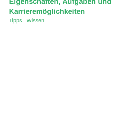
Eigenschaften, Aufgaben und
Karrieremöglichkeiten
Tipps
,
Wissen
In Zeiten der Digitalisierung und der immer
stärkeren Verzahnung von Technologie und
Wirtschaft ist die Informatik eine der zentralen
Ausbildungen, die heute gefragt sind. Die
Ausbildung zum Informatiker bietet ein breites
Spektrum an Wissen und Fähigkeiten, die
sowohl in der Wirtschaft als auch im öffentlichen
Sektor gefragt sind. Aber welche Eigenschaften
sollte man mitbringen, um erfolgreich in der
Informatikausbildung zu sein? Und welche
Aufgaben kommen auf einen zu? Die
Ausbildung zum Informatiker erfordert ein hohes