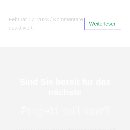
Informatikbranche machen können.
Februar 17, 2023
/
Kommentare
Weiterlesen
deaktiviert
Sind Sie bereit für das
nächste
Projekt mit uns?
In vielen Bereichen unserer Dienstleistungen bieten wir