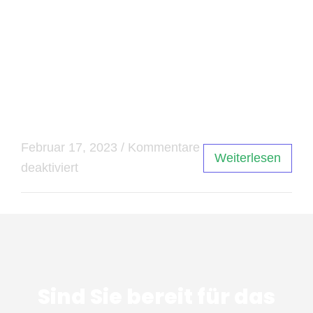
erfordert sie ein hohes Maß an Konzentration,
Kreativität und Lernbereitschaft. Wer diese
Eigenschaften mitbringt und sich für Technologie
begeistert, wird mit hoher Wahrscheinlichkeit
eine erfolgreiche Karriere in der
Informatikbranche machen können.
Februar 17, 2023
/
Kommentare
Weiterlesen
deaktiviert
Sind Sie bereit für das