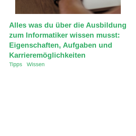
Alles was du über die Ausbildung
zum Informatiker wissen musst:
Eigenschaften, Aufgaben und
Karrieremöglichkeiten
Tipps
,
Wissen
In Zeiten der Digitalisierung und der immer
stärkeren Verzahnung von Technologie und
Wirtschaft ist die Informatik eine der zentralen
Ausbildungen, die heute gefragt sind. Die
Ausbildung zum Informatiker bietet ein breites
Spektrum an Wissen und Fähigkeiten, die
sowohl in der Wirtschaft als auch im öffentlichen