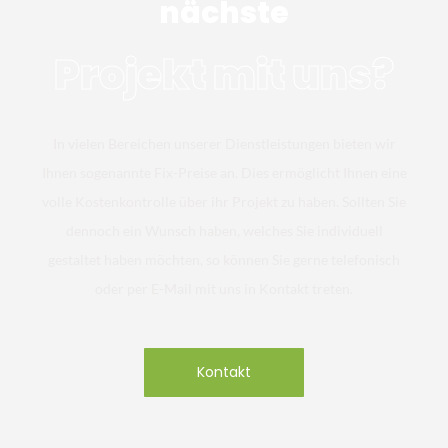
nächste
Projekt mit uns?
In vielen Bereichen unserer Dienstleistungen bieten wir
Ihnen sogenannte Fix-Preise an. Dies ermöglicht Ihnen eine
volle Kostenkontrolle über ihr Projekt zu haben. Sollten Sie
dennoch ein Wunsch haben, welches Sie individuell
gestaltet haben möchten, so können Sie gerne telefonisch
oder per E-Mail mit uns in Kontakt treten.
Kontakt