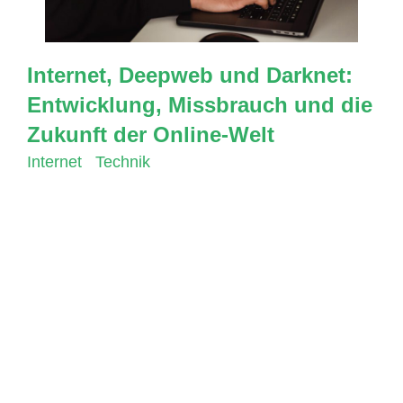
Internet, Deepweb und Darknet:
Entwicklung, Missbrauch und die
Zukunft der Online-Welt
Internet
,
Technik
Das Internet, das in den 1960er Jahren als eine
Möglichkeit für Wissenschaftler und Forscher
entwickelt wurde, hat sich im Laufe der Jahre zu
einer universellen Plattform entwickelt, die
Milliarden von Menschen auf der ganzen Welt
miteinander verbindet. Es hat die Art und Weise,
wie wir arbeiten, kommunizieren, lernen und
sogar einkaufen, revolutioniert. Allerdings hat die