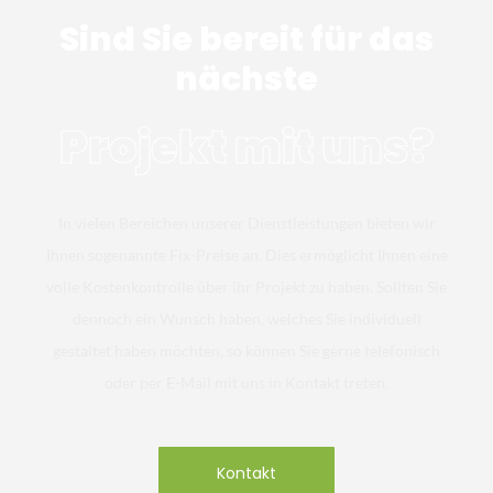
Sind Sie bereit für das
nächste
Projekt mit uns?
In vielen Bereichen unserer Dienstleistungen bieten wir
Ihnen sogenannte Fix-Preise an. Dies ermöglicht Ihnen eine
volle Kostenkontrolle über ihr Projekt zu haben. Sollten Sie
dennoch ein Wunsch haben, welches Sie individuell
gestaltet haben möchten, so können Sie gerne telefonisch
oder per E-Mail mit uns in Kontakt treten.
Kontakt