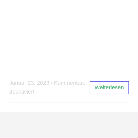
sagen, dass das Internet und das Darknet viele
Vorteile bieten, aber auch zu schwerwiegenden
Konsequenzen führen können. Die Regierungen
und Unternehmen weltweit müssen weiterhin
zusammenarbeiten, um den Missbrauch des
Internets zu bekämpfen und eine sichere und
vertrauenswürdige Online-Umgebung zu
schaffen.
Januar 23, 2023
/
Kommentare
Weiterlesen
deaktiviert