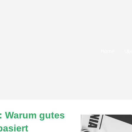
Home
Übe
e: Warum gutes
basiert