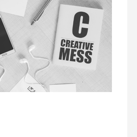
e hat im Laufe der Jahre eine erhebliche
 mit Hilfe von Schreibmaschinen erstellt. Mit
lutioniert. Designer haben jetzt Zugang zu