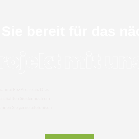
 Sie bereit für das nä
rojekt mit un
nannte Fix-Preise an. Dies
en. Sollten Sie dennoch ein
önnen Sie gerne telefonisch