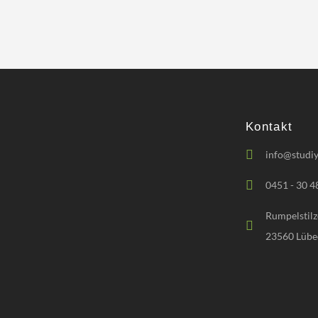
Kontakt
info@studiy
0451 - 30 4
Rumpelstilz
23560 Lübe