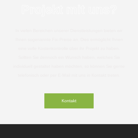
Projekt mit uns?
In vielen Bereichen unserer Dienstleistungen bieten wir
Ihnen sogenannte Fix-Preise an. Dies ermöglicht Ihnen
eine volle Kostenkontrolle über ihr Projekt zu haben.
Sollten Sie dennoch ein Wunsch haben, welches Sie
individuell gestaltet haben möchten, so können Sie gerne
telefonisch oder per E-Mail mit uns in Kontakt treten.
Kontakt