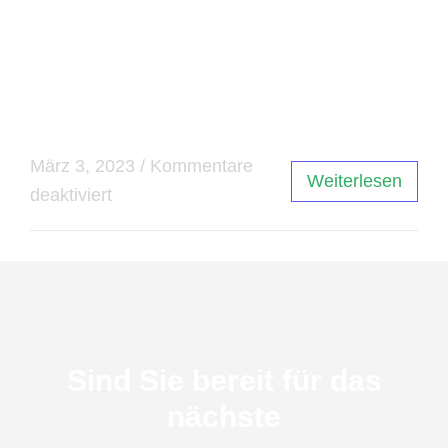
kann man sicherstellen, dass Designs effektiv
und ansprechend sind. Mit den richtigen
Programmen und Kenntnissen können Designer
ihre kreativen Ideen erfolgreich umsetzen.
März 3, 2023
/
Kommentare
Weiterlesen
deaktiviert
Sind Sie bereit für das
nächste