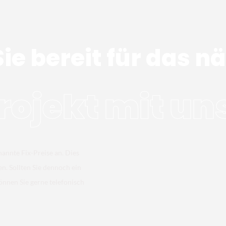
Sie bereit für das n
rojekt mit un
nannte Fix-Preise an. Dies
en. Sollten Sie dennoch ein
önnen Sie gerne telefonisch