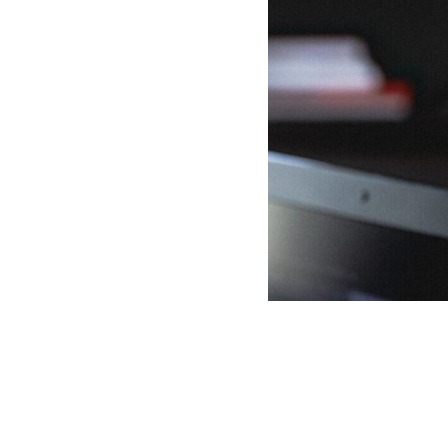
talen Welt unverzichtbar
, Streaming oder Gaming,
zu kommunizieren und uns zu
n Lage. In diesem Artikel
und Headsets ansehen, worauf
günstige Einsteigermodelle mit
Entwicklung von Webcams und
tzten Jahren erhebliche
ine schlechte Bild- und Tonqualität und waren schwer und
s auch leistungsstark sind. Moderne Webcams bieten HD-
das Bild optimal zu optimieren. Headsets sind ebenfall
Kommunikation ermöglichen und Hintergrundgeräusche mi