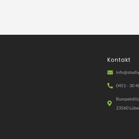
Kontakt
info@studiy
0451 - 30 4
Rumpelstilz
23560 Lübe