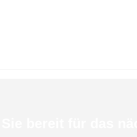
Element eines Logos oder Slogans verwendet, um eine Mar
s Designs unverzichtbar ist. Eine gute Typografie kann he
hre Botschaft verwässern oder sogar unleserlich machen
ng für Designer und Marken bleibt unverändert. Egal ob g
munikation spielen.
 Sie bereit für das nä