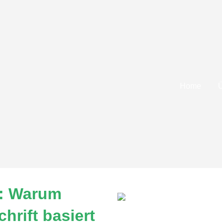
Home
e: Warum
hrift basiert