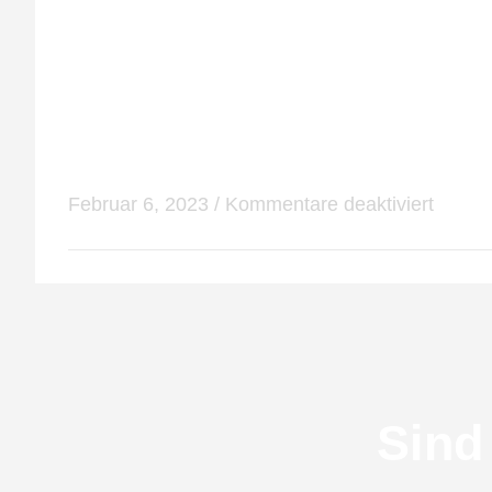
Werbung wird die Typografie oft als zentrales 
Typografie ist eine Kunstform, die in der Welt de
vermitteln, während eine schlechte Typografie I
sich die Typografie verändert, aber ihre Bedeutu
Zukunft eine wichtige Rolle in der visuellen Kom
Februar 6, 2023
/
Kommentare deaktiviert
Sind