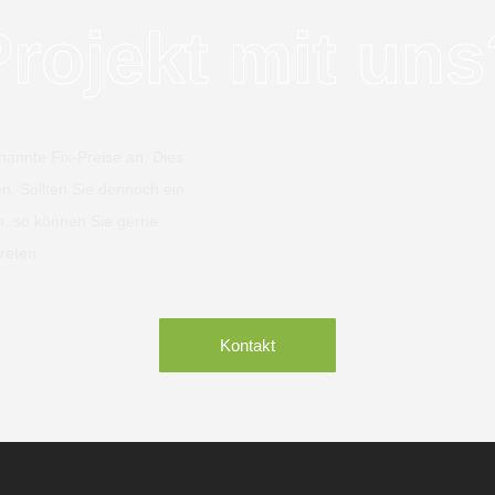
Projekt mit uns
nannte Fix-Preise an. Dies
en. Sollten Sie dennoch ein
n, so können Sie gerne
reten.
Kontakt