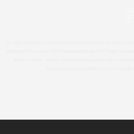
In vielen Bereichen unserer Dienstleistungen bieten wir Ihnen soge
ermöglicht Ihnen eine volle Kostenkontrolle über ihr Projekt zu hab
Wunsch haben, welches Sie individuell gestaltet haben möchte
telefonisch oder per E-Mail mit uns in Kontakt t