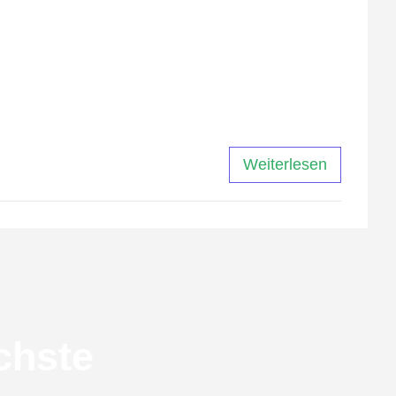
ke zu etablieren und zu präsentieren. FazitDie
lfen, Ihre Botschaft klar und effektiv zu
 kann. Mit der Entwicklung der Technologie hat
edruckt oder digital, Typografie wird auch in
Weiterlesen
chste