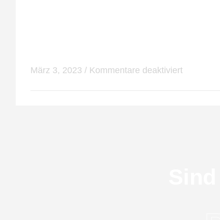
vertraut zu machen. Insgesamt ist das Grafikdes
Indem man sich auf die Grundlagen des Grafikdes
richtigen Programmen und Kenntnissen können De
März 3, 2023
/
Kommentare deaktiviert
Sind