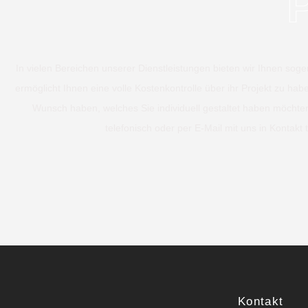
In vielen Bereichen unserer Dienstleistungen bieten wir Ihnen soge
ermöglicht Ihnen eine volle Kostenkontrolle über ihr Projekt zu hab
Wunsch haben, welches Sie individuell gestaltet haben möchte
telefonisch oder per E-Mail mit uns in Kontakt t
Kontakt