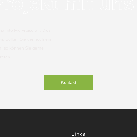
Projekt mit uns
nannte Fix-Preise an. Dies
en. Sollten Sie dennoch ein
n, so können Sie gerne
reten.
Kontakt
Links