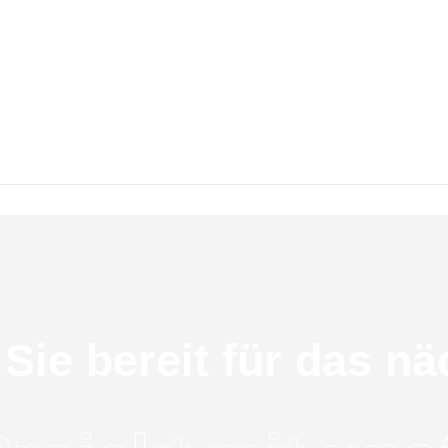
ign ein wichtiger Bestandteil vieler Bereiche, einschlie
igns konzentriert, kann man sicherstellen, dass Design
signer ihre kreativen Ideen erfolgreich umsetzen.
 Sie bereit für das nä