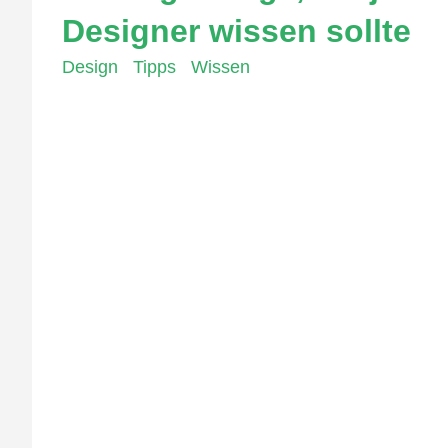
Designer wissen sollte
Design
,
Tipps
,
Wissen
Wenn es um Grafikdesign geht, gibt es einige gr
wichtige Grundlagen im Grafikdesign besprechen 
ein wesentlicher Bestandteil von Design. Es kan
Bedeutung von Farben zu verstehen und sie sinnv
können das Design einer Website oder eines Druc
zur Marke passt. Hier sind einige wichtige Dinge
Design angeordnet sind. Eine gut durchdachte 
ausmachen. Wichtige Dinge, auf die man achten s
ein Design unvergesslich wird. Es ist wichtig, 
einige wichtige Dinge, auf die man achten sollt
Designs zu erstellen. Hier sind einige wichtige
verfügbaren Tools, die Designer nutzen können. 