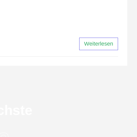
ßlich Webdesign, Marketing und Printmedien.
s effektiv und ansprechend sind. Mit den
Weiterlesen
chste