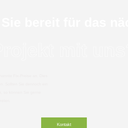
 Sie bereit für das nä
Projekt mit uns
nannte Fix-Preise an. Dies
en. Sollten Sie dennoch ein
n, so können Sie gerne
reten.
Kontakt