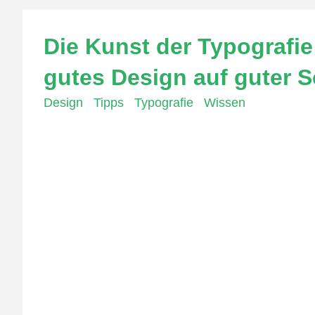
Die Kunst der Typografi
gutes Design auf guter Sc
Design
,
Tipps
,
Typografie
,
Wissen
Die Typografie ist eine Kunstform, die in der We
Anordnung von Schriftarten und Text auf einer Se
Jahren eine große Veränderung durchlaufen, abe
Typografie ist wichtig, um eine klare und leicht
lesen oder die Botschaft zu verstehen, die Sie v
einer Website oder eines gedruckten Materials v
Veränderung durchlaufen. Während frühere Schrif
dem Aufkommen von Computern und der Digitaltec
einer Vielzahl von Schriftarten und können Text