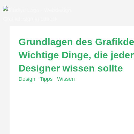
Grundlagen des Grafikde
Wichtige Dinge, die jeder
Designer wissen sollte
Design
,
Tipps
,
Wissen
Wenn es um Grafikdesign geht, gibt es einige gr
wichtige Grundlagen im Grafikdesign besprechen 
ein wesentlicher Bestandteil von Design. Es kan
Bedeutung von Farben zu verstehen und sie sinnv
können das Design einer Website oder eines Druc