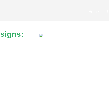
Home
signs:
undlegende Prinzipien, die jeder Designer kennen sollte.
und aufzeigen, wie diese dazu beitragen können, effekti
n Stimmungen ausdrücken, Emotionen hervorrufen und ein
oll einzusetzen. Zu den wichtigen Dingen, auf die man a
kerzeugnisses maßgeblich beeinflussen. Es ist wichtig, e