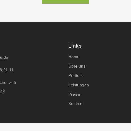
Links
Home
yu.de
Über uns
8 91 11
Portfolio
zchenw. 5
Leistungen
eck
Preise
Kontakt