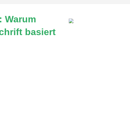
e: Warum
hrift basiert
lt des Designs und der Grafikdesigner allgegenwärtig ist.
ite, um eine klare und ansprechende visuelle Darstellung
r ihre Bedeutung ist nach wie vor von großer Bedeutung
 lesbare Botschaft zu vermitteln. Eine schlechte Typogra
ermitteln möchten. Die richtige Schriftart und Schriftgr
erbessern. Wie hat sich die Typografie geändert?Die Typ
ten oft von Hand geschrieben wurden, wurden sie später
hnologie wurde die Typografie jedoch noch einmal revo
e auf eine Vielzahl von Arten anordnen. Die Verwendung 