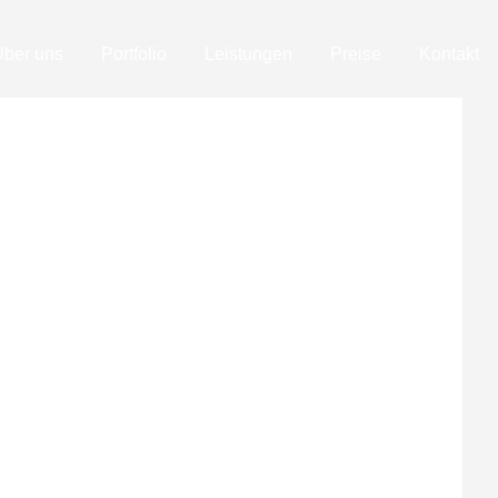
Über uns
Portfolio
Leistungen
Preise
Kontakt
 In diesem Blog-Artikel werden wir einige
ve Designs zu erstellen. Farbe Die Farbe ist
e Botschaft übermitteln. Es ist wichtig, die
chten sollte, gehören: Typografie Schriftarten
ine Schriftart zu wählen, die gut lesbar ist und