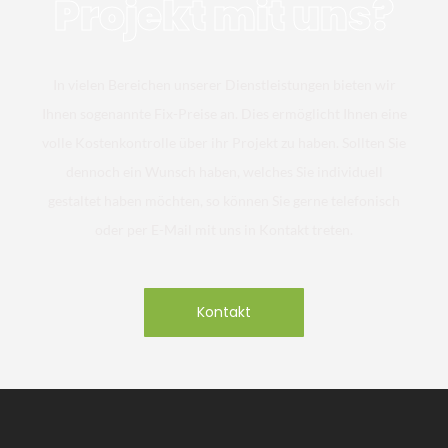
Projekt mit uns?
In vielen Bereichen unserer Dienstleistungen bieten wir
Ihnen sogenannte Fix-Preise an. Dies ermöglicht Ihnen eine
volle Kostenkontrolle über ihr Projekt zu haben. Sollten Sie
dennoch ein Wunsch haben, welches Sie individuell
gestaltet haben möchten, so können Sie gerne telefonisch
oder per E-Mail mit uns in Kontakt treten.
Kontakt