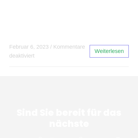
Marken bleibt unverändert. Egal ob gedruckt
oder digital, Typografie wird auch in Zukunft eine
wichtige Rolle in der visuellen Kommunikation
spielen.
Februar 6, 2023
/
Kommentare
Weiterlesen
deaktiviert
Sind Sie bereit für das
nächste