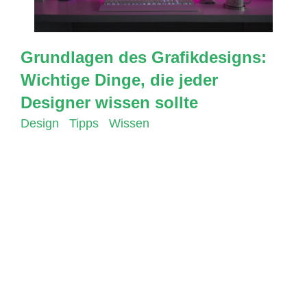
Grundlagen des Grafikdesigns:
Wichtige Dinge, die jeder
Designer wissen sollte
Design
,
Tipps
,
Wissen
Wenn es um Grafikdesign geht, gibt es einige
grundlegende Prinzipien, die jeder Designer
kennen sollte. In diesem Blog-Artikel werden wir
einige wichtige Grundlagen im Grafikdesign
besprechen und aufzeigen, wie diese dazu
beitragen können, effektive Designs zu erstellen.
Farbe Die Farbe ist ein wesentlicher Bestandteil
von Design. Es kann Stimmungen ausdrücken,