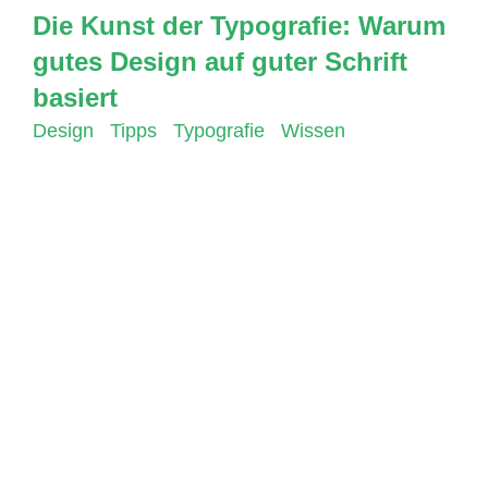
Die Kunst der Typografie: Warum
gutes Design auf guter Schrift
basiert
Design
,
Tipps
,
Typografie
,
Wissen
Die Typografie ist eine Kunstform, die in der
Welt des Designs und der Grafikdesigner
allgegenwärtig ist. Sie ist der Prozess der
Erstellung und Anordnung von Schriftarten und
Text auf einer Seite, um eine klare und
ansprechende visuelle Darstellung zu erreichen.
Die Typografie hat in den letzten Jahren eine
große Veränderung durchlaufen, aber ihre
Bedeutung ist nach wie vor von großer
Bedeutung. Warum ist Typografie wichtig?Eine