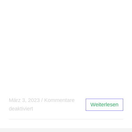
jeweiligen Zweck auszuwählen und sich mit den
Funktionen vertraut zu machen. Insgesamt ist
das Grafikdesign ein wichtiger Bestandteil vieler
Bereiche, einschließlich Webdesign, Marketing
und Printmedien. Indem man sich auf die
Grundlagen des Grafikdesigns konzentriert,
kann man sicherstellen, dass Designs effektiv
und ansprechend sind. Mit den richtigen
Programmen und Kenntnissen können Designer
ihre kreativen Ideen erfolgreich umsetzen.
März 3, 2023
/
Kommentare
Weiterlesen
deaktiviert