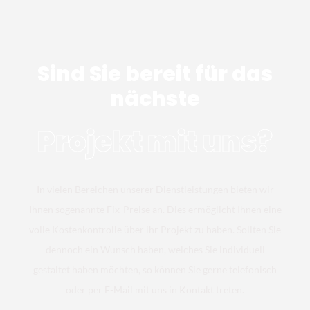
Sind Sie bereit für das
nächste
Projekt mit uns?
In vielen Bereichen unserer Dienstleistungen bieten wir
Ihnen sogenannte Fix-Preise an. Dies ermöglicht Ihnen eine
volle Kostenkontrolle über ihr Projekt zu haben. Sollten Sie
dennoch ein Wunsch haben, welches Sie individuell
gestaltet haben möchten, so können Sie gerne telefonisch
oder per E-Mail mit uns in Kontakt treten.