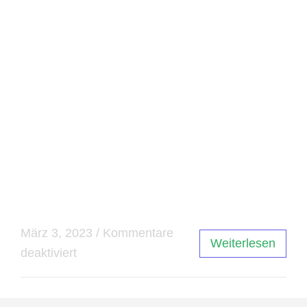
jeweiligen Zweck auszuwählen und sich mit den
Funktionen vertraut zu machen. Insgesamt ist
das Grafikdesign ein wichtiger Bestandteil vieler
Bereiche, einschließlich Webdesign, Marketing
und Printmedien. Indem man sich auf die
Grundlagen des Grafikdesigns konzentriert,
kann man sicherstellen, dass Designs effektiv
und ansprechend sind. Mit den richtigen
Programmen und Kenntnissen können Designer
ihre kreativen Ideen erfolgreich umsetzen.
März 3, 2023
/
Kommentare
Weiterlesen
deaktiviert