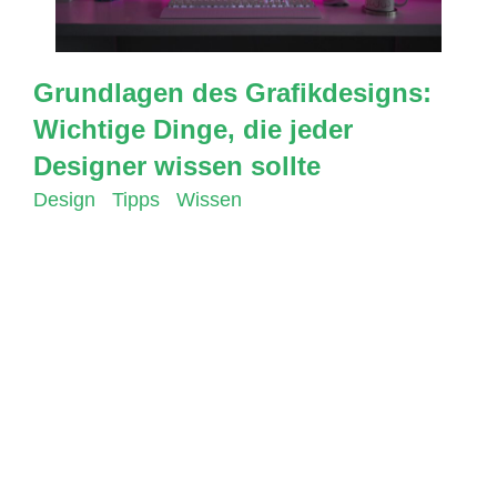
Grundlagen des Grafikdesigns:
Wichtige Dinge, die jeder
Designer wissen sollte
Design
,
Tipps
,
Wissen
Wenn es um Grafikdesign geht, gibt es einige
grundlegende Prinzipien, die jeder Designer
kennen sollte. In diesem Blog-Artikel werden wir
einige wichtige Grundlagen im Grafikdesign
besprechen und aufzeigen, wie diese dazu
beitragen können, effektive Designs zu erstellen.
Farbe Die Farbe ist ein wesentlicher Bestandteil
von Design. Es kann Stimmungen ausdrücken,