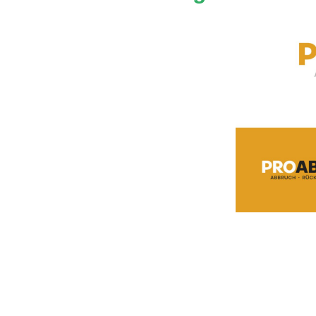
n, das sich auf Abbruch, Rückbau
m arbeitet PROABBRUCH mit uns
häftsausstattung einschließlich einer
öchten wir Ihnen das Unternehmen
ch.de Über PROABBRUCH:PROABBRUCH
e Zuverlässigkeit und seinen Fokus auf
fügt über eine breite Palette von
hin zum Rückbau und zur Entkernung
n Kunden zusammen, um
g erfüllt werden. Abbruch:
elzahl von Projekten an. Das Unternehmen verfügt übe
ngen durchzuführen. PROABBRUCH ist bestrebt, die Arb
 Einhaltung aller Sicherheitsstandards zu achten. Rü