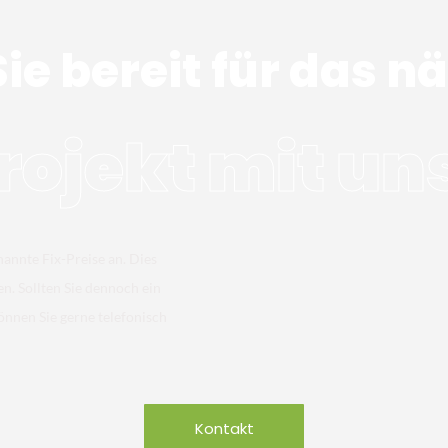
Sie bereit für das n
rojekt mit un
nannte Fix-Preise an. Dies
en. Sollten Sie dennoch ein
önnen Sie gerne telefonisch
Kontakt