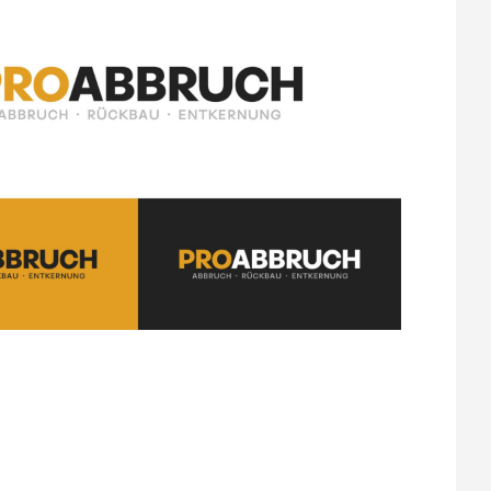
r das Wissen und die Erfahrung, um
eiten mit möglichst wenig Staub- und
ckbau: PROABBRUCH ist auch auf Rückbau