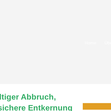
Home
Übe
iger Abbruch,
 sichere Entkernung