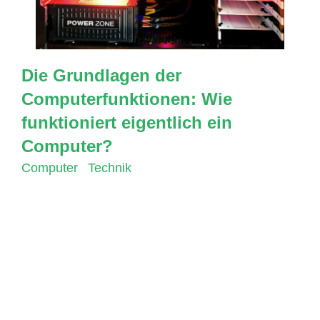
Die Grundlagen der
Computerfunktionen: Wie
funktioniert eigentlich ein
Computer?
Computer
,
Technik
Ein Computer ist heutzutage aus unserem
Leben nicht mehr wegzudenken. Wir verwenden
ihn für die Arbeit, für die Unterhaltung, für die
Kommunikation und für viele andere Dinge.
Doch wie funktioniert ein Computer eigentlich?
In diesem Beitrag werden wir uns mit den