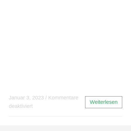
Grundlagen der Computerfunktionen befassen
und erklären, wie ein Computer arbeitet.
Insgesamt ist ein Computer ein komplexes
System aus vielen Komponenten, die nahtlos
zusammenarbeiten, um dem Benutzer eine
nahtlose Erfahrung zu bieten. Von der
Verarbeitung von Daten bis zur Ausgabe von
Informationen an den Benutzer – der Computer
ist ein wichtiges Werkzeug für fast alle Aspekte
unseres täglichen Lebens.
Januar 3, 2023
/
Kommentare
Weiterlesen
deaktiviert