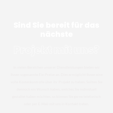
Sind Sie bereit für das
nächste
Projekt mit uns?
In vielen Bereichen unserer Dienstleistungen bieten wir
Ihnen sogenannte Fix-Preise an. Dies ermöglicht Ihnen eine
volle Kostenkontrolle über ihr Projekt zu haben. Sollten Sie
dennoch ein Wunsch haben, welches Sie individuell
gestaltet haben möchten, so können Sie gerne telefonisch
oder per E-Mail mit uns in Kontakt treten.