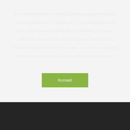
In vielen Bereichen unserer Dienstleistungen bieten wir
Ihnen sogenannte Fix-Preise an. Dies ermöglicht Ihnen
eine volle Kostenkontrolle über ihr Projekt zu haben.
Sollten Sie dennoch ein Wunsch haben, welches Sie
individuell gestaltet haben möchten, so können Sie gerne
telefonisch oder per E-Mail mit uns in Kontakt treten.
Kontakt