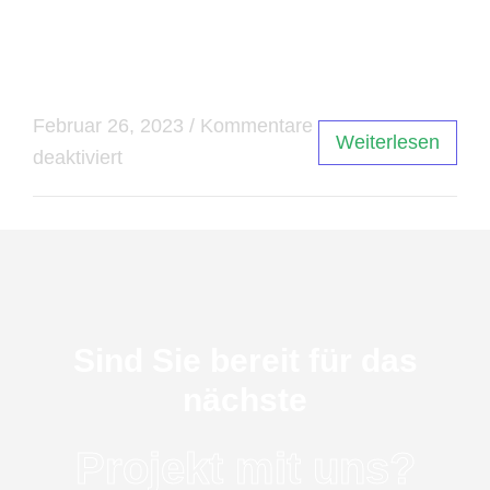
Security = DownloadAVAST Free Antivirus =
Download
Februar 26, 2023
/
Kommentare
Weiterlesen
deaktiviert
Sind Sie bereit für das
nächste
Projekt mit uns?