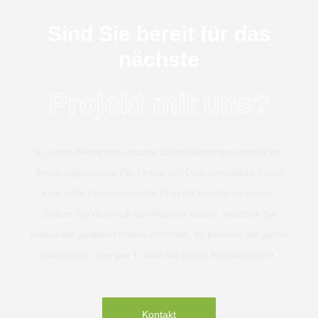
Sind Sie bereit für das
nächste
Projekt mit uns?
In vielen Bereichen unserer Dienstleistungen bieten wir
Ihnen sogenannte Fix-Preise an. Dies ermöglicht Ihnen
eine volle Kostenkontrolle über ihr Projekt zu haben.
Sollten Sie dennoch ein Wunsch haben, welches Sie
individuell gestaltet haben möchten, so können Sie gerne
telefonisch oder per E-Mail mit uns in Kontakt treten.
Kontakt