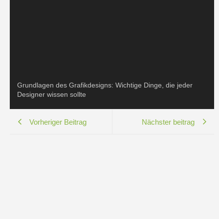
Grundlagen des Grafikdesigns: Wichtige Dinge, die jeder
Designer wissen sollte
Vorheriger Beitrag
Nächster beitrag
Internet
,
Marketing
,
Tipps
,
Wissen
Facebook Marketing: Werbemöglichkeiten, Effektivität und
Notwendigkeit für Kleinunternehmen
März 6, 2023
admin