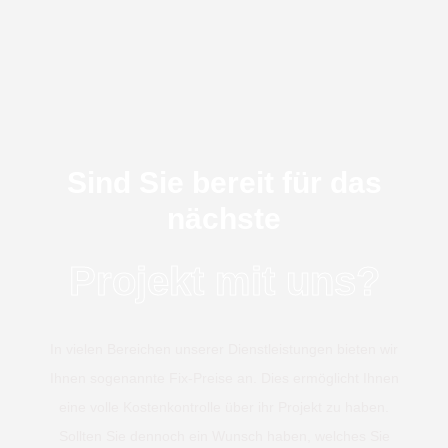
Februar 26, 2023
Februar 22, 2023
admin
admin
Sind Sie bereit für das
nächste
Projekt mit uns?
In vielen Bereichen unserer Dienstleistungen bieten wir
Ihnen sogenannte Fix-Preise an. Dies ermöglicht Ihnen
eine volle Kostenkontrolle über ihr Projekt zu haben.
Sollten Sie dennoch ein Wunsch haben, welches Sie