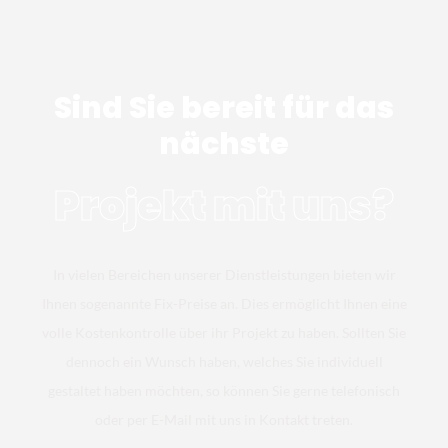
Sind Sie bereit für das
nächste
Projekt mit uns?
In vielen Bereichen unserer Dienstleistungen bieten wir
Ihnen sogenannte Fix-Preise an. Dies ermöglicht Ihnen eine
volle Kostenkontrolle über ihr Projekt zu haben. Sollten Sie
dennoch ein Wunsch haben, welches Sie individuell
gestaltet haben möchten, so können Sie gerne telefonisch
oder per E-Mail mit uns in Kontakt treten.