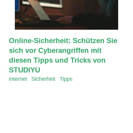
Online-Sicherheit: Schützen Sie
sich vor Cyberangriffen mit
diesen Tipps und Tricks von
STUDIYU
Internet
,
Sicherheit
,
Tipps
Die heutige Welt ist stark von der Online-
Kommunikation und dem Austausch von
Informationen geprägt. Das Internet ist zu einem
wichtigen Werkzeug geworden, das uns bei der
Arbeit, im Studium und im täglichen Leben