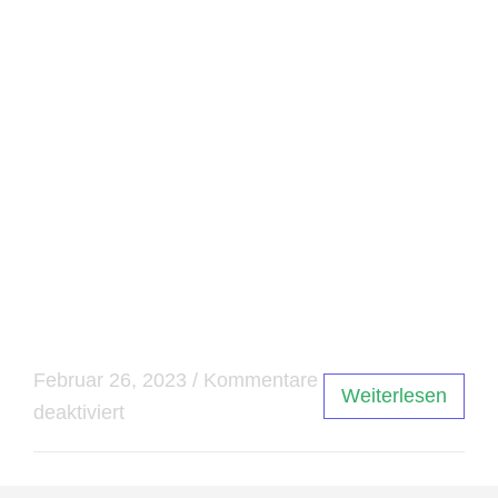
Experten im Bereich Internetsicherheit
empfehlen wir bei STUDIYU aus Lübeck
unseren Kunden, sowohl Avast als auch Avira
als kostenlose Antivirus-Programme zu
verwenden. Diese Programme bieten eine solide
Basis zur Erkennung und Beseitigung von Viren
und Malware und können so dazu beitragen, die
Online-Sicherheit zu verbessern. AVIRA Free
Security = DownloadAVAST Free Antivirus =
Download
Februar 26, 2023
/
Kommentare
Weiterlesen
deaktiviert