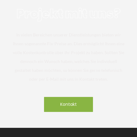
Projekt mit uns?
In vielen Bereichen unserer Dienstleistungen bieten wir
Ihnen sogenannte Fix-Preise an. Dies ermöglicht Ihnen eine
volle Kostenkontrolle über ihr Projekt zu haben. Sollten Sie
dennoch ein Wunsch haben, welches Sie individuell
gestaltet haben möchten, so können Sie gerne telefonisch
oder per E-Mail mit uns in Kontakt treten.
Kontakt