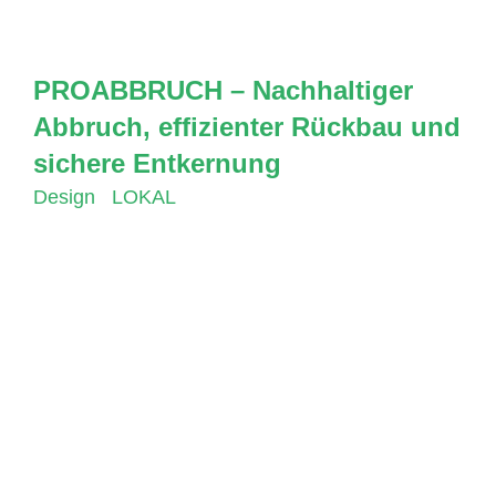
PROABBRUCH – Nachhaltiger
Abbruch, effizienter Rückbau und
sichere Entkernung
Design
,
LOKAL
PROABBRUCH ist ein aufstrebendes
Unternehmen, das sich auf Abbruch, Rückbau
und Entkernung spezialisiert hat. Seit neustem
arbeitet PROABBRUCH mit uns zusammen und
hat von uns eine umfassende
Geschäftsausstattung einschließlich einer neuen
Homepage erhalten. In diesem Artikel möchten
wir Ihnen das Unternehmen genauer vorstellen.