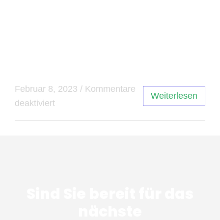
Wenn Sie auf der Suche nach einem
professionellen und zuverlässigen Unternehmen
für Abbruch-, Rückbau- oder
Entkernungsarbeiten sind, dann ist
PROABBRUCH die richtige Wahl.
Februar 8, 2023
/
Kommentare
Weiterlesen
deaktiviert
Sind Sie bereit für das
nächste