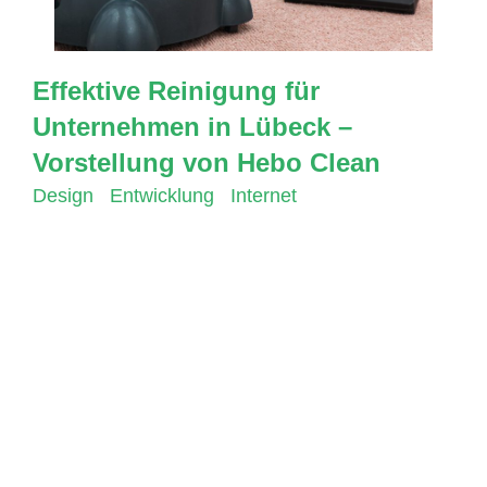
Effektive Reinigung für
Unternehmen in Lübeck –
Vorstellung von Hebo Clean
Design
,
Entwicklung
,
Internet
Wir freuen uns sehr, unseren neuen Kunden
Hebo Clean begrüßen zu dürfen! Als Full-
Service-Agentur haben wir Hebo Clean bei der
Erstellung ihrer Geschäftsausstattung und der
Erstellung einer neuen Website unterstützt. Seit
Anfang dieser Woche ist ihre neue Website
online und bietet Kunden in Lübeck und
Umgebung einen einfachen Zugang zu den